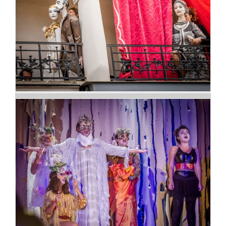
Les marionnettes
déconfinées !
Songez Titania par l’atelier
de la compagnie de l’Étrange
Boutique