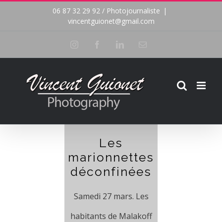
Passer
06 87 32 29 92 / Photojournaliste
|
vincentguionet@gmail.com
au
Instagram
Facebook
LinkedIn
Email
contenu
Les
marionnettes
déconfinées
Samedi 27 mars. Les
habitants de Malakoff