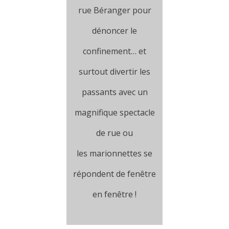
rue Béranger pour
dénoncer le
confinement… et
surtout divertir les
passants avec un
magnifique spectacle
de rue ou
les marionnettes se
répondent de fenêtre
en fenêtre !