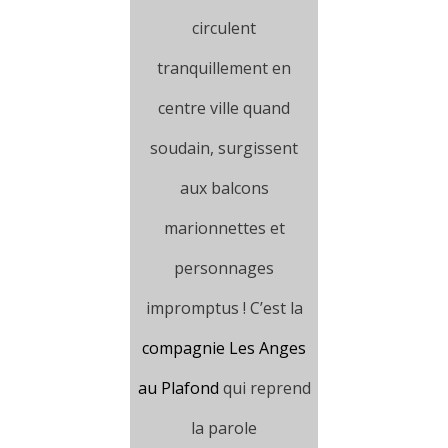
circulent
tranquillement en
centre ville quand
soudain, surgissent
aux balcons
marionnettes et
personnages
impromptus ! C’est la
compagnie Les Anges
au Plafond
qui reprend
la parole