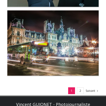
Paris… autrement
Suivant
1
2
Vincent GUIONET - Photojournaliste