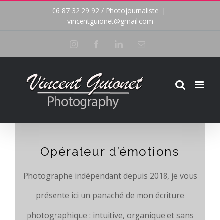
Passer
06 87 32 29 92 / Photojournaliste
|
vincentguionet@gmail.com
au
Instagram
Facebook
LinkedIn
Email
contenu
Opérateur d’émotions
Photographe indépendant depuis 2018, je vous
présente ici un panaché de mon écriture
photographique : intuitive, organique et sans