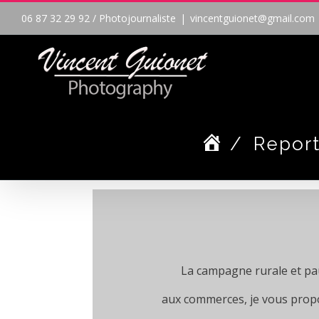
Passer
06 87 32 29 92 / Photojournaliste
|
vincentguionet@gmail.com
au
contenu
/
Repor
La campagne rurale et pauv
aux commerces, je vous pro