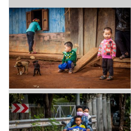
Portraits de frimousses
laotiennes