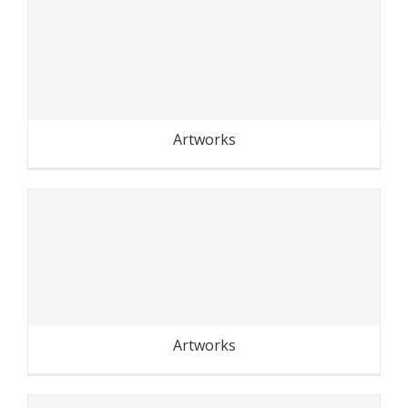
Fête de Montreuil 2018
Artworks
Recyclage : rien qu’un petit
geste svp
Artworks