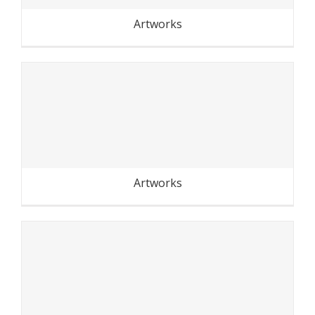
Artworks
Streetphotography
Artworks
Les bulles de Bercy