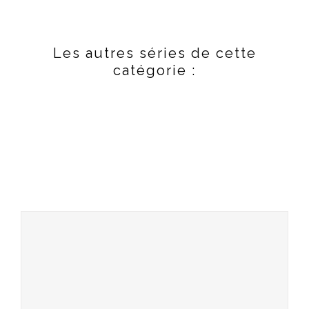
Les autres séries de cette
catégorie :
Inspirations
Artworks
Inspirations
Reportage Champ des
surprises