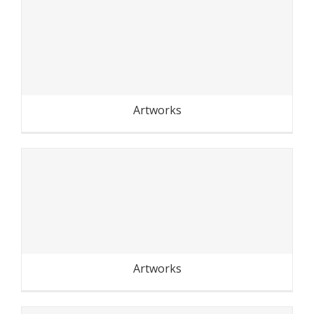
Dans les allées du Parc
Montreau (Montreuil)
Artworks
Cambodge-Laos : portraits
de mômes
Artworks