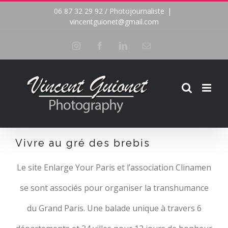
Passer
06 87 32 29 92 / Photojournaliste
|
vincentguionet@gmail.com
au
Instagram
Facebook
LinkedIn
Email
contenu
Vivre au gré des brebis
Le site Enlarge Your Paris et l’association Clinamen
se sont associés pour organiser la transhumance
du Grand Paris. Une balade unique à travers 6