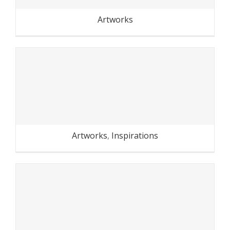
Artworks
La petite ceinture du 20e
Artworks
,
Inspirations
Dans le métro parisien