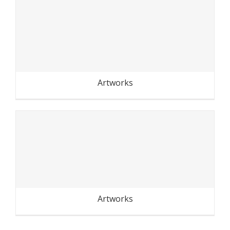
Cambodge-Laos : dans la rue
Artworks
Cambodge-Laos : au fil du
Mekong
Artworks