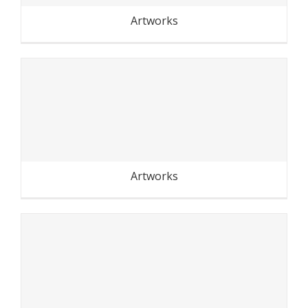
Artworks
Transhumance du Grand
Paris
Artworks
Festival des murs à pêche