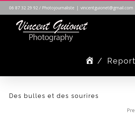
Passer
06 87 32 29 92 / Photojournaliste
|
vincentguionet@gmail.com
au
contenu
/
Repor
Des bulles et des sourires
Pre