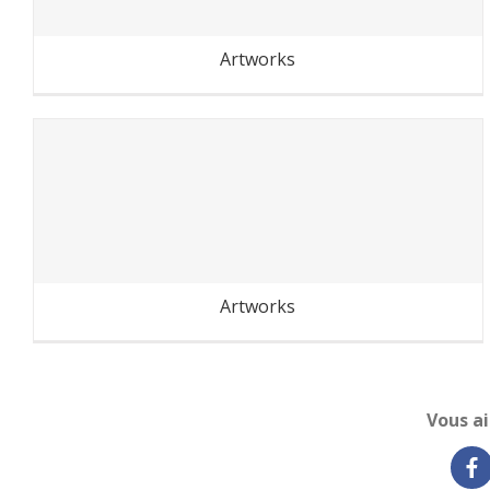
Artworks
Cambodge-Laos : au fil du
Mekong
Artworks
Vous a