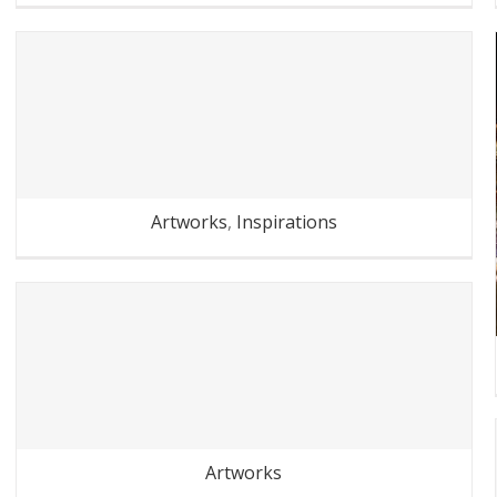
Dans le métro parisien
Artworks
,
Inspirations
Recyclage : rien qu’un petit
geste svp
Artworks