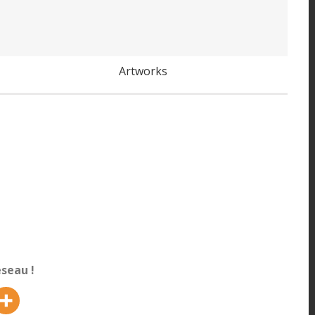
mômes
Artworks
seau !