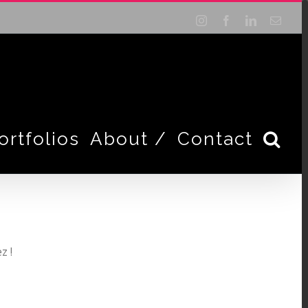
Instagram
Facebook
LinkedIn
Email
ortfolios
About /
Contact
z !