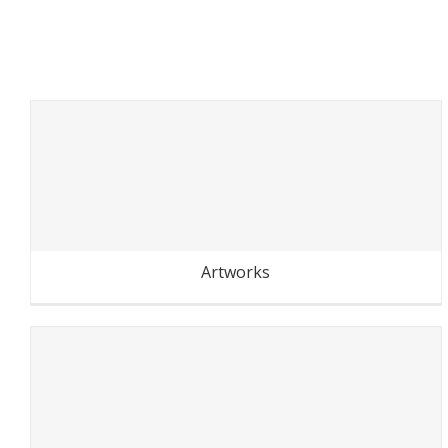
Inspirations
Artworks
Inspirations
Festival des murs à pêche
Artworks
La petite ceinture du 20e