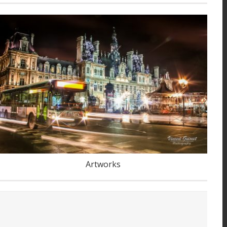
Paris… autrement
Artworks
Cambodge-Laos : portraits de