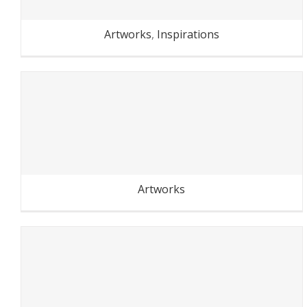
Artworks
,
Inspirations
Fête de Montreuil 2018
Artworks
Dans les allées du Parc
Montreau (Montreuil)