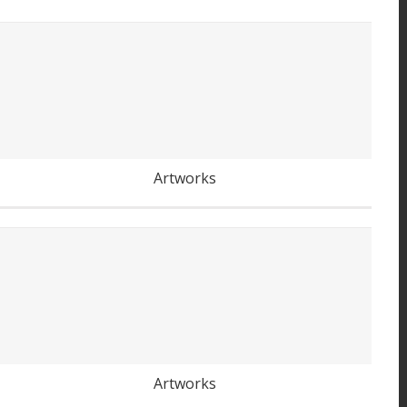
Transhumance du Grand Paris
Artworks
Les bulles de Bercy
Artworks