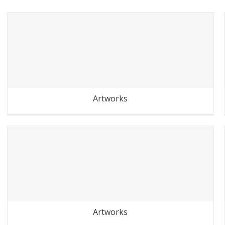
Reportage Champ des
surprises
Artworks
Streetphotography
Artworks