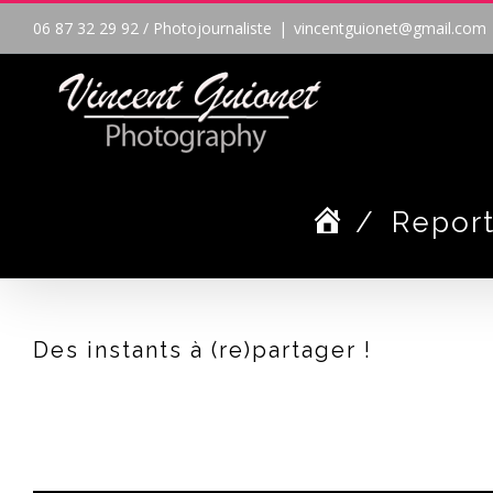
Passer
06 87 32 29 92 / Photojournaliste
|
vincentguionet@gmail.com
au
contenu
/
Repor
Des instants à (re)partager !