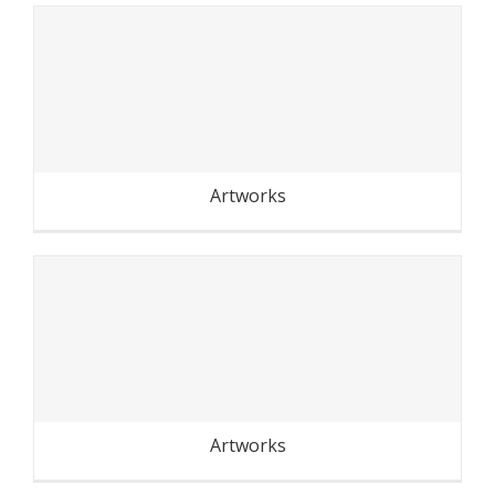
Cambodge-Laos : portraits
de mômes
Artworks
Cambodge-Laos : dans la rue
Artworks