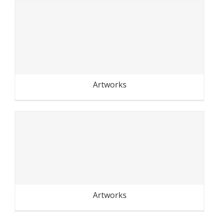
Recyclage : rien qu’un petit
geste svp
Artworks
Dans les allées du Parc
Montreau (Montreuil)
Artworks