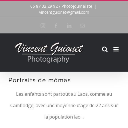
Passer
06 87 32 29 92 / Photojournaliste
|
vincentguionet@gmail.com
au
Instagram
Facebook
LinkedIn
Email
contenu
Portraits de mômes
Les enfants sont partout au Laos, comme au
Cambodge, avec une moyenne d’âge de 22 ans sur
la population lao…