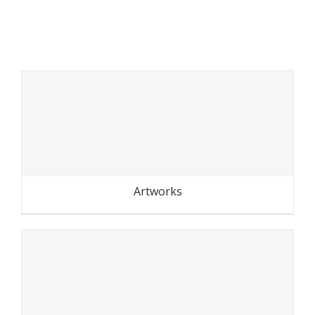
Inspirations
Artworks
Inspirations
Reportage Champ des
surprises
Artworks
Transhumance du Grand
Paris