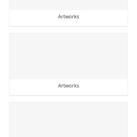
Artworks
Les bulles de Bercy
Artworks
La petite ceinture du 20e