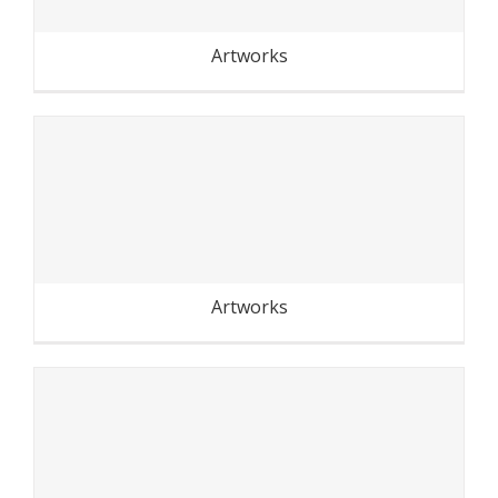
Artworks
Festival des murs à pêche
Artworks
Streetphotography