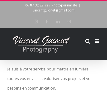
Passer
06 87 32 29 92 / Photojournaliste
|
vincentguionet@gmail.com
au
Instagram
Facebook
LinkedIn
Email
contenu
Je suis à votre service pour mettre en lumière
toutes vos envies et valoriser vos projets et vos
besoins en communication.