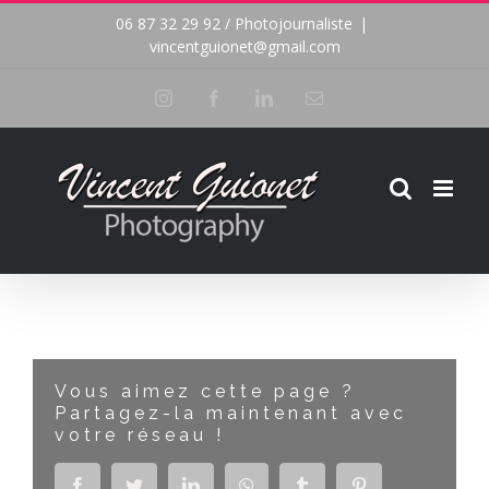
Passer
06 87 32 29 92 / Photojournaliste
|
vincentguionet@gmail.com
au
Instagram
Facebook
LinkedIn
Email
contenu
Vous aimez cette page ?
Partagez-la maintenant avec
votre réseau !
Facebook
Twitter
LinkedIn
WhatsApp
Tumblr
Pinterest